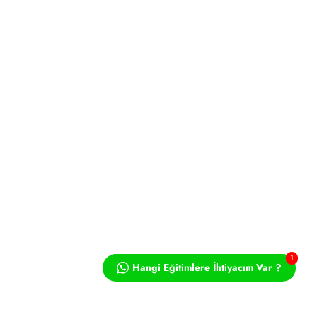
1
Hangi Eğitimlere İhtiyacım Var ?