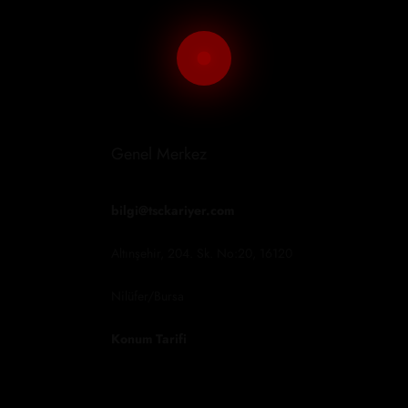
Detaylı Bilgi
Detaylı Bilgi
Detaylı Bilgi
Genel Merkez
bilgi@tsckariyer.com
Altınşehir, 204. Sk. No:20, 16120
Nilüfer/Bursa
Konum Tarifi