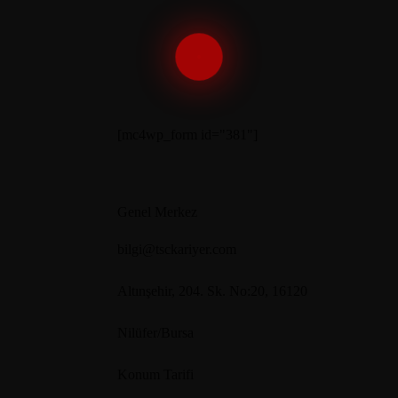
aylı Bilgi
Detaylı Bilgi
[mc4wp_form id="381"]
Genel Merkez
bilgi@tsckariyer.com
Altınşehir, 204. Sk. No:20, 16120
Nilüfer/Bursa
Konum Tarifi