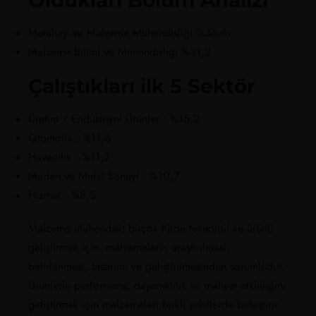
Metalurji ve Malzeme Mühendisliği
%36,6
Malzeme Bilimi ve Mühendisliği
%31,2
Çalıştıkları ilk 5 Sektör
Üretim / Endüstriyel Ürünler :
%15,2
Otomotiv :
%11,6
Havacılık :
%11,2
Maden ve Metal Sanayi :
%10,7
Hizmet :
%8,5
Malzeme mühendisi; birçok türde teknoloji ve ürünü
geliştirmek için, malzemelerin araştırılması,
belirlenmesi, tasarımı ve geliştirilmesinden sorumludur.
Ürünlerin performans, dayanıklılık ve maliyet etkinliğini
geliştirmek için malzemeleri farklı şekillerde birleştirir