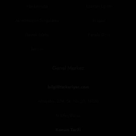
Hakkımızda
Uzaktan Eğitim
Akreditasyon Sorgulama
Bloglar
Destek Talebi
Panele Giriş
İletişim
Genel Merkez
bilgi@tsckariyer.com
Altınşehir, 204. Sk. No:20, 16120
Nilüfer/Bursa
Konum Tarifi