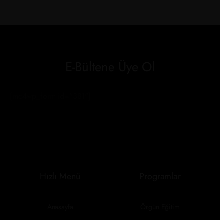
E-Bültene Üye Ol
[mc4wp_form id="381"]
Hızlı Menü
Programlar
Anasayfa
Örgün Eğitim